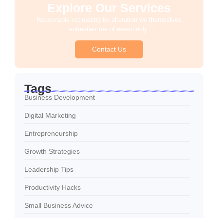
Explore Our Services
Reasonable estimating be alteration we themselves
entreaties me of reasonably.
Contact Us
Tags
Business Development
Digital Marketing
Entrepreneurship
Growth Strategies
Leadership Tips
Productivity Hacks
Small Business Advice