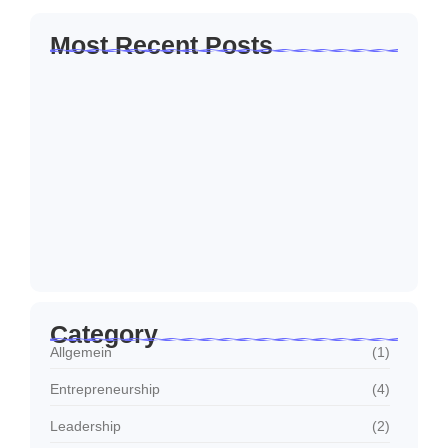
Most Recent Posts
Hallo Welt!
13. Juni 2025
How to Create a Business Plan That…
22. Oktober 2024
5 Mistakes That Are Holding Your
Business…
22. Oktober 2024
Category
Allgemein
(1)
Entrepreneurship
(4)
Leadership
(2)